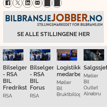
SE ALLE STILLINGENE HER
Bilselger
Bilselger
Logistikk-
Salgssje
- RSA
- RSA
medarbeider
Møller
BIL
BIL
Bil
Møller
Fredrikstad
Forus
Outlet
Bil
Alnabru
Bruktbillogistikk
RSA
RSA