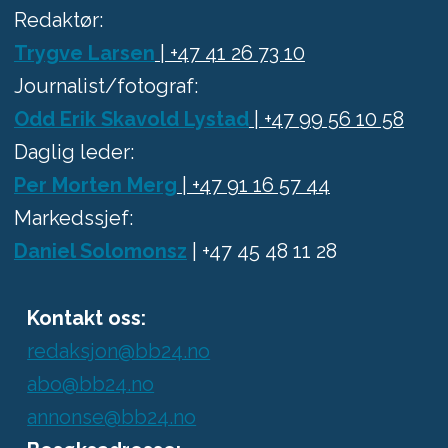
Redaktør:
Trygve Larsen
| +47 41 26 73 10
Journalist/fotograf:
Odd Erik Skavold Lystad
| +47 99 56 10 58
Daglig leder:
Per Morten Merg
| +47 91 16 57 44
Markedssjef:
Daniel Solomonsz
| +47 45 48 11 28
Kontakt oss:
redaksjon@bb24.no
abo@bb24.no
annonse@bb24.no