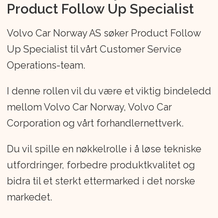
Product Follow Up Specialist
sikkerhet og omtanke for mennesker, og
vi jobber hver eneste dag med å gjøre
Volvo Car Norway AS søker Product Follow
livet enklere, bedre og tryggere for våre
Up Specialist til vårt Customer Service
kunder.
Operations-team.
Volvo Car Norway AS er et heleid
I denne rollen vil du være et viktig bindeledd
datterselskap av Volvo Car Group og
mellom Volvo Car Norway, Volvo Car
Volvo Cars' salgskontor i Norge.
Corporation og vårt forhandlernettverk.
Våre rundt 40 ansatte holder til på
Du vil spille en nøkkelrolle i å løse tekniske
Fornebu, vest for Oslo sentrum.
utfordringer, forbedre produktkvalitet og
bidra til et sterkt ettermarked i det norske
Vi er i et sterkt partnerskap med våre 48
markedet.
uavhengige Volvo-forhandlere over hele
Norge, alle med en felles målsetning om