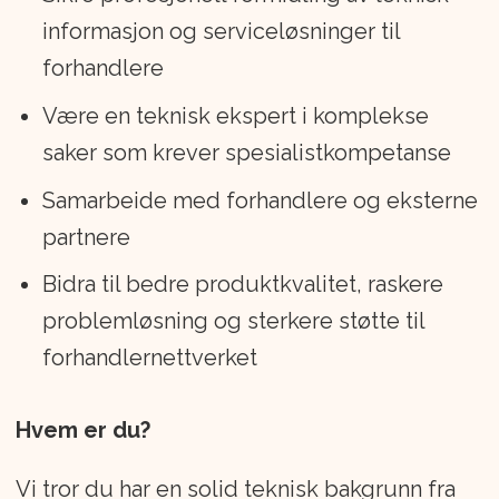
Geely Holding siden 2010 og er notert på
informasjon og serviceløsninger til
Nasdaq Stocholm siden 2021.
forhandlere
Være en teknisk ekspert i komplekse
Selskapets produktutvikling,
saker som krever spesialistkompetanse
markedsføring og administrasjon styres
hovedsakelig fra hovedkontoret i
Samarbeide med forhandlere og eksterne
Gøteborg i Sverige.
partnere
Bidra til bedre produktkvalitet, raskere
Vi produserer biler i Gøteborg (Sverige),
problemløsning og sterkere støtte til
Gent (Belgia), Charleston (USA),
forhandlernettverket
Chengdu, Daquing og Taizhu (Kina).
Hvem er du?
Vi tror du har en solid teknisk bakgrunn fra