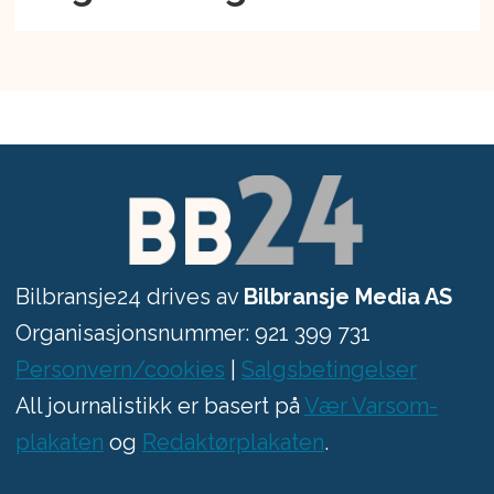
Bilbransje24 drives av
Bilbransje Media AS
Organisasjonsnummer: 921 399 731
Personvern/cookies
|
Salgsbetingelser
All journalistikk er basert på
Vær Varsom-
plakaten
og
Redaktørplakaten
.