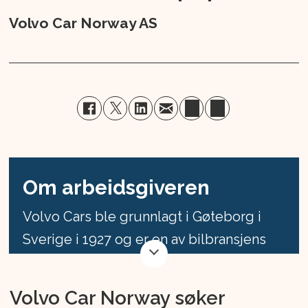
Volvo Car Norway AS
Om arbeidsgiveren
Volvo Cars ble grunnlagt i Gøteborg i
Sverige i 1927 og er en av bilbransjens
sterkeste merkevarer.
Volvo Car Norway søker
Vår merkevare er forankret i kvalitet,