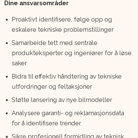
Dine ansvarsområder
å skape Volvo-unike kundeopplevelser.
Proaktivt identifisere, følge opp og
Volvo er et av bilbransjens sterkeste
eskalere tekniske problemstillinger
merker, med solid posisjon i Norge.
Samarbeide tett med sentrale
I 2025 ble det registrert 14.032 nye biler
produkteksperter og ingeniører for å løse
fra Volvo i Norge, som utgjorde en
saker
markedsandel på 7,8 prosent.
Bidra til effektiv håndtering av tekniske
utfordringer og feltaksjoner
Volvo Car Group hadde i 2025 en
omsetning på 357 mrd SEK og leverte
Støtte lansering av nye bilmodeller
over 710 000 biler i rundt 100 land over
Analysere garanti- og reklamasjonsdata
hele verden.
for å identifisere trender
Volvo Cars har vært eid av Zhejiang
Sikre profesjonell formidling av teknisk