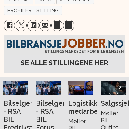
PROFILERT STILLING
SE ALLE STILLINGENE HER
Bilselger
Bilselger
Logistikk-
Salgssje
- RSA
- RSA
medarbeider
Møller
BIL
BIL
Bil
Møller
Fredrikstad
Forus
Outlet
Bil