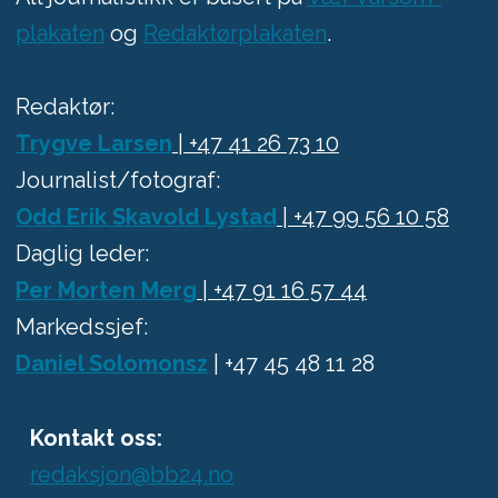
plakaten
og
Redaktørplakaten
.
Redaktør:
Trygve Larsen
| +47 41 26 73 10
Journalist/fotograf:
Odd Erik Skavold Lystad
| +47 99 56 10 58
Daglig leder:
Per Morten Merg
| +47 91 16 57 44
Markedssjef:
Daniel Solomonsz
| +47 45 48 11 28
Kontakt oss:
redaksjon@bb24.no