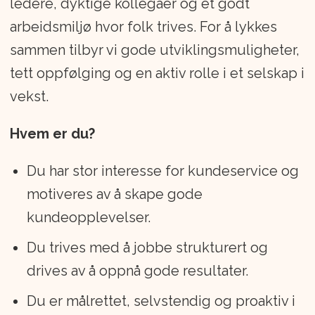
ledere, dyktige kollegaer og et godt
Datterselskapet Caravan Supply AS, som
arbeidsmiljø hvor folk trives. For å lykkes
er grossist for Bobil- og Caravan
sammen tilbyr vi gode utviklingsmuligheter,
markedet, eies 100% av RSA.
tett oppfølging og en aktiv rolle i et selskap i
vekst.
Hovedadministrasjonen med Økonomi,
IT, logistikk, HR, salg og markedsføring
Hvem er du?
ligger på selskapets Europeiske
hovedkontor på Gulskogen i Drammen.
Du har stor interesse for kundeservice og
motiveres av å skape gode
kundeopplevelser.
Du trives med å jobbe strukturert og
drives av å oppnå gode resultater.
Du er målrettet, selvstendig og proaktiv i