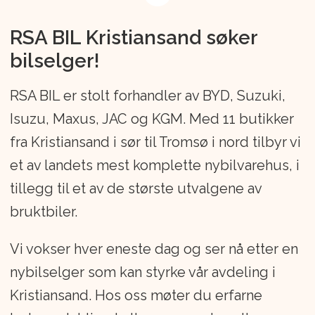
merkene Suzuki, Isuzu, Maxus, BYD, JAC
og KGM. Selskapet har dyktige,
RSA BIL Kristiansand søker
engasjerte medarbeidere og solide
bilselger!
eiere, og hadde i 2025 en omsetning på
NOK 5,6 mrd. I tillegg til Norge, har
RSA BIL er stolt forhandler av BYD, Suzuki,
importørvirksomheten kontorer i
Isuzu, Maxus, JAC og KGM. Med 11 butikker
Sverige, Danmark, Finland, Polen og
fra Kristiansand i sør til Tromsø i nord tilbyr vi
Tyskland.
et av landets mest komplette nybilvarehus, i
tillegg til et av de største utvalgene av
RSA BIL er selskapets egeneide
bruktbiler.
forhandlerkjede med 11 forretninger i
Norge, fra Kristiansand i sør til Tromsø i
Vi vokser hver eneste dag og ser nå etter en
nord. RSA Bil utfører alle
nybilselger som kan styrke vår avdeling i
servicetjenester på person- og varebiler.
Kristiansand. Hos oss møter du erfarne