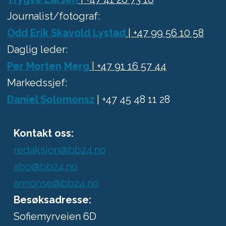
Journalist/fotograf:
Odd Erik Skavold Lystad
| +47 99 56 10 58
Daglig leder:
Per Morten Merg
| +47 91 16 57 44
Markedssjef:
Daniel Solomonsz
| +47 45 48 11 28
Kontakt oss:
redaksjon@bb24.no
abo@bb24.no
annonse@bb24.no
Besøksadresse:
Sofiemyrveien 6D