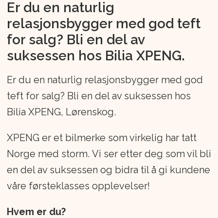
Er du en naturlig
Luxembourg. Bilia-konsernet er
relasjonsbygger med god teft
børsnotert i Stockholm. Bilia i Norge
for salg? Bli en del av
tilbyr bilsalg, verkstedtjenester samt
suksessen hos Bilia XPENG.
tilbehørs- og reservedelssalg for BMW,
MINI, Volvo, Jaguar Land Rover og
Er du en naturlig relasjonsbygger med god
Xpeng. Vi er lokalisert i Oslo, Akershus,
teft for salg? Bli en del av suksessen hos
Buskerud, Innlandet, Østfold, Vestfold,
Bilia XPENG, Lørenskog.
Telemark, Agder og Hordaland. Gjennom
XPENG er et bilmerke som virkelig har tatt
datterselskapet Toyota Bilia AS
Norge med storm. Vi ser etter deg som vil bli
representerer vi også merkene Toyota
en del av suksessen og bidra til å gi kundene
og Lexus i Vestfold, Telemark og
våre førsteklasses opplevelser!
Trøndelag. Vår visjon er at Bilia skal være
bransjens beste servicebedrift, og vi har
Hvem er du?