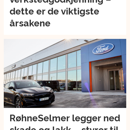
dette er de viktigste
årsakene
RøhneSelmer legger ned
skade og lakk – styrer til