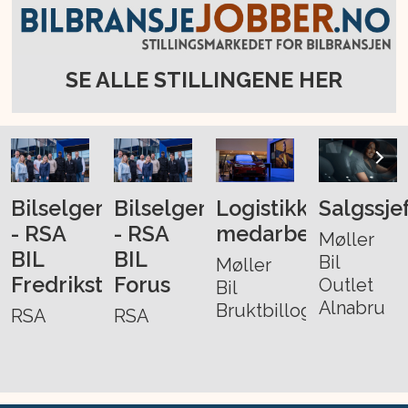
SE ALLE STILLINGENE HER
Bilselger
Bilselger
Logistikk-
Salgssje
- RSA
- RSA
medarbeider
Møller
BIL
BIL
Bil
Møller
Fredrikstad
Forus
Outlet
Bil
Alnabru
Bruktbillogistikk
RSA
RSA