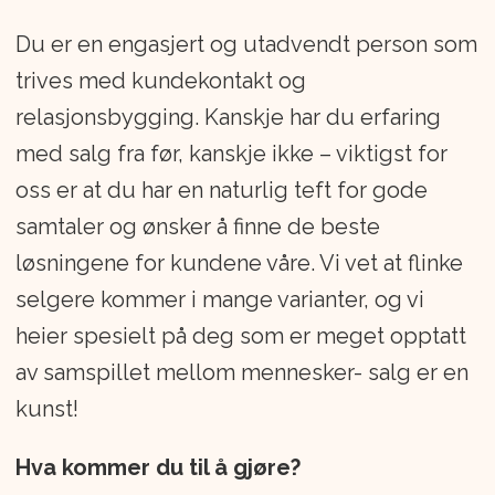
ca. 1.300 medarbeidere som hver dag
Du er en engasjert og utadvendt person som
bidrar for å skape en positiv opplevelse
trives med kundekontakt og
for alle som besøker Bilia.
relasjonsbygging. Kanskje har du erfaring
med salg fra før, kanskje ikke – viktigst for
oss er at du har en naturlig teft for gode
samtaler og ønsker å finne de beste
løsningene for kundene våre. Vi vet at flinke
selgere kommer i mange varianter, og vi
heier spesielt på deg som er meget opptatt
av samspillet mellom mennesker- salg er en
kunst!
Hva kommer du til å gjøre?