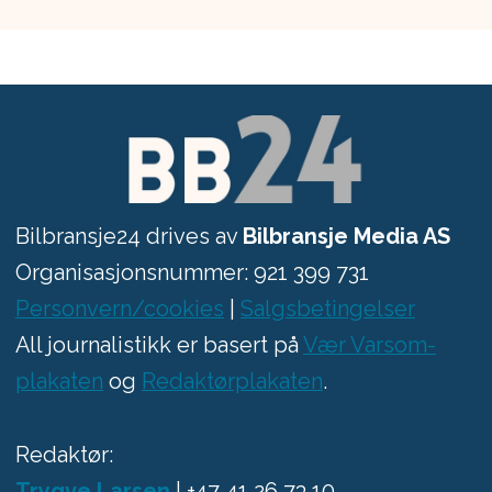
Bilbransje24 drives av
Bilbransje Media AS
Organisasjonsnummer: 921 399 731
Personvern/cookies
|
Salgsbetingelser
All journalistikk er basert på
Vær Varsom-
plakaten
og
Redaktørplakaten
.
Redaktør:
Trygve Larsen
| +47 41 26 73 10