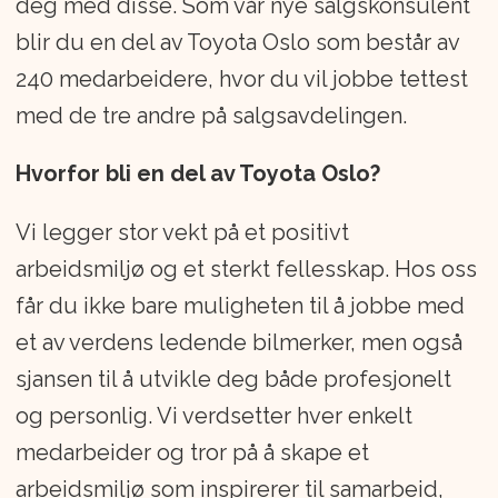
biler, og har 914 dedikerte
deg med disse. Som vår nye salgskonsulent
medarbeidere. Arbeidsplassene i Bauda-
blir du en del av Toyota Oslo som består av
konsernet skal preges av mangfold, og
240 medarbeidere, hvor du vil jobbe tettest
våre medarbeidere skal gjenspeile
med de tre andre på salgsavdelingen.
befolkning generelt. Vi oppfordrer alle
Hvorfor bli en del av Toyota Oslo?
som er kvalifisert til å søke jobb hos oss
uansett alder, funksjonsevne, kjønn,
Vi legger stor vekt på et positivt
seksuell orientering, religion eller etnisk
arbeidsmiljø og et sterkt fellesskap. Hos oss
bakgrunn. Bauda-konsernet legger vekt
får du ikke bare muligheten til å jobbe med
på å tilrettelegge arbeidsforholdene
et av verdens ledende bilmerker, men også
dersom du har behov for det.
sjansen til å utvikle deg både profesjonelt
og personlig. Vi verdsetter hver enkelt
medarbeider og tror på å skape et
arbeidsmiljø som inspirerer til samarbeid,