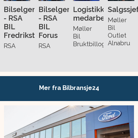
Bilselger
Bilselger
Logistikk-
Salgssje
- RSA
- RSA
medarbeider
Møller
BIL
BIL
Bil
Møller
Fredrikstad
Forus
Outlet
Bil
Alnabru
Bruktbillogistikk
RSA
RSA
Mer fra Bilbransje24