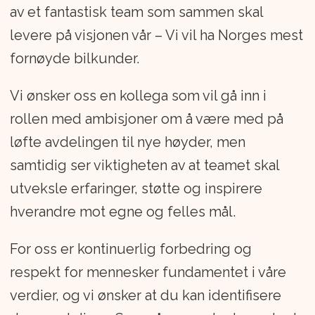
Vi har stort fokus på kundeopplevelser
av et fantastisk team som sammen skal
og har en tydelig visjon «Vi vil ha Norges
levere på visjonen vår – Vi vil ha Norges mest
mest fornøyde bilkunder». Gjennom
fornøyde bilkunder.
Toyotas globale utviklingsprogram
jobber vi målrettet for å utvikle
Vi ønsker oss en kollega som vil gå inn i
fremtidens medarbeidere og ledere –
rollen med ambisjoner om å være med på
programmene er basert på våre
løfte avdelingen til nye høyder, men
kjerneverdier: kontinuerlig forbedring
samtidig ser viktigheten av at teamet skal
og respekt for mennesker.
utveksle erfaringer, støtte og inspirere
hverandre mot egne og felles mål.
Vi er 100% eid av Bauda AS - Norges
største forhandlergruppering for Toyota.
For oss er kontinuerlig forbedring og
I 2023 omsatte konsernet for ca. 6 500
respekt for mennesker fundamentet i våre
millioner kroner og solgte over 18 000
verdier, og vi ønsker at du kan identifisere