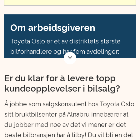
Om arbeidsgiveren
Toyota Oslo er et av distriktets største
bilforhandlere og har fem avdelinger:
Økern, Oppsal, Follo, Alnabru
Bruktbilsenter og Alnabru Skadesenter.
Er du klar for å levere topp
Vi er 250 kundeorienterte medarbeidere
kundeopplevelser i bilsalg?
som gjør sitt beste hver dag for å gi
kundene våre den gode servicen de
Å jobbe som salgskonsulent hos Toyota Oslo
fortjener. I 2023 solgte vi over 4 900 biler,
sitt bruktbilsenter på Alnabru innebærer at
og omsatte for ca. 1 760 millioner kroner.
du jobber med noe av det vi mener er det
beste bilbransjen har å tilby! Du vil bli en del