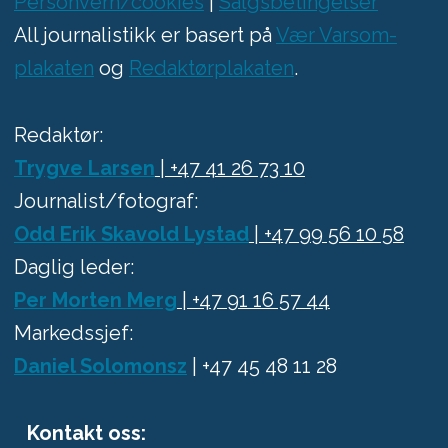
Personvern/cookies
|
Salgsbetingelser
All journalistikk er basert på
Vær Varsom-
plakaten
og
Redaktørplakaten
.
Redaktør:
Trygve Larsen
| +47 41 26 73 10
Journalist/fotograf:
Odd Erik Skavold Lystad
| +47 99 56 10 58
Daglig leder:
Per Morten Merg
| +47 91 16 57 44
Markedssjef:
Daniel Solomonsz
| +47 45 48 11 28
Kontakt oss: